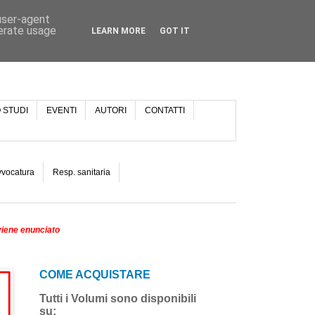
 user-agent
nerate usage
LEARN MORE
GOT IT
 STUDI
EVENTI
AUTORI
CONTATTI
vvocatura
Resp. sanitaria
viene enunciato
COME ACQUISTARE
Tutti i Volumi sono disponibili
su: