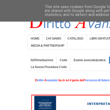
This site uses cookies from Google to 
are shared with Google along with per
statistics, and to detect and address
HOME
CHI SIAMO
CATALOGO
LIBRI GRATUIT
MEDIA & PARTNERSHIP
ADR/mediazione
Civile
Esame avvocato/pratica
La Nuova Procedura Civile
D
iritto
A
vanzato
ha in sé il gene dell’
eccesso di futuro