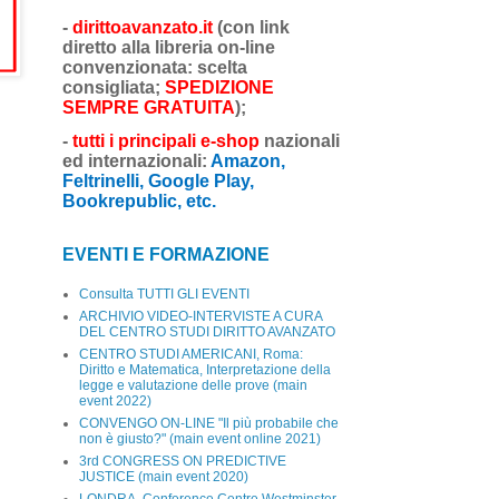
-
dirittoavanzato.it
(con link
diretto alla libreria on-line
convenzionata: scelta
consigliata;
SPEDIZIONE
SEMPRE GRATUITA
);
-
tutti i principali e-shop
nazionali
ed internazionali:
Amazon,
Feltrinelli, Google Play,
Bookrepublic, etc.
EVENTI E FORMAZIONE
Consulta TUTTI GLI EVENTI
ARCHIVIO VIDEO-INTERVISTE A CURA
DEL CENTRO STUDI DIRITTO AVANZATO
CENTRO STUDI AMERICANI, Roma:
Diritto e Matematica, Interpretazione della
legge e valutazione delle prove (main
event 2022)
CONVENGO ON-LINE "Il più probabile che
non è giusto?" (main event online 2021)
3rd CONGRESS ON PREDICTIVE
JUSTICE (main event 2020)
LONDRA, Conference Centre Westminster