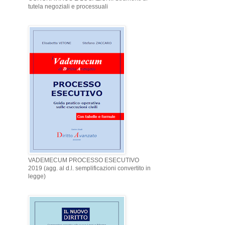
tutela negoziali e processuali
VADEMECUM PROCESSO ESECUTIVO
2019 (agg. al d.l. semplificazioni convertito in
legge)