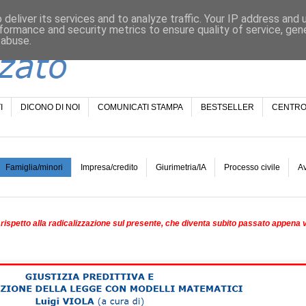
deliver its services and to analyze traffic. Your IP address and
formance and security metrics to ensure quality of service, ge
 abuse.
I
DICONO DI NOI
COMUNICATI STAMPA
BESTSELLER
CENTRO
Famiglia/minori
Impresa/credito
Giurimetria/IA
Processo civile
A
rispetto alla radicalizzazione sul presente, che diventa subito passato appena 