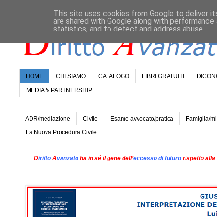
This site uses cookies from Google to deliver it
are shared with Google along with performance a
statistics, and to detect and address abuse.
HOME
CHI SIAMO
CATALOGO
LIBRI GRATUITI
DICONO
MEDIA & PARTNERSHIP
ADR/mediazione
Civile
Esame avvocato/pratica
Famiglia/mi
La Nuova Procedura Civile
D
iritto
A
vanzato
ha in sé il gene dell’
eccesso di futuro
rispetto alla