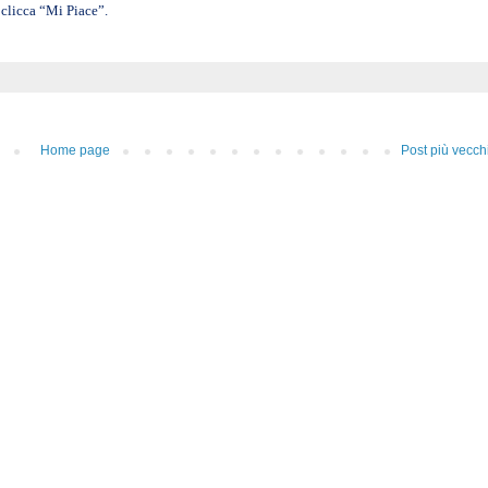
clicca “Mi Piace”.
Home page
Post più vecch