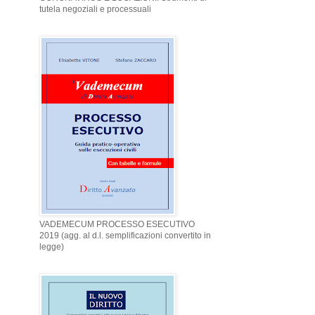
tutela negoziali e processuali
VADEMECUM PROCESSO ESECUTIVO
2019 (agg. al d.l. semplificazioni convertito in
legge)