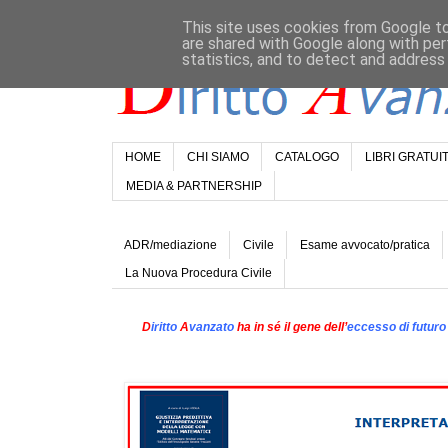
This site uses cookies from Google to 
are shared with Google along with per
statistics, and to detect and address
HOME
CHI SIAMO
CATALOGO
LIBRI GRATUIT
MEDIA & PARTNERSHIP
ADR/mediazione
Civile
Esame avvocato/pratica
La Nuova Procedura Civile
D
iritto
A
vanzato
ha in sé il gene dell’
eccesso di futuro