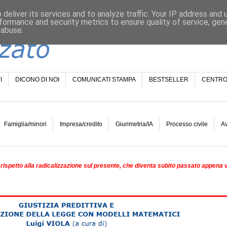
deliver its services and to analyze traffic. Your IP address and
formance and security metrics to ensure quality of service, ge
 abuse.
I
DICONO DI NOI
COMUNICATI STAMPA
BESTSELLER
CENTRO
Famiglia/minori
Impresa/credito
Giurimetria/IA
Processo civile
A
rispetto alla radicalizzazione sul presente, che diventa subito passato appena 