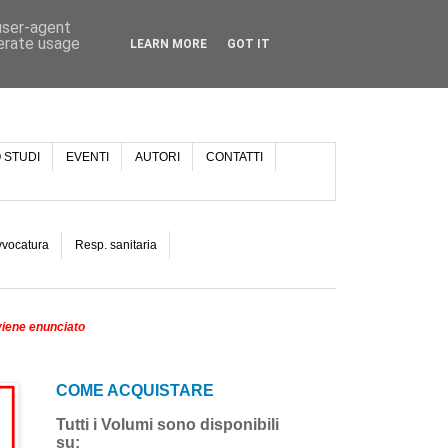
 user-agent
nerate usage
LEARN MORE
GOT IT
 STUDI
EVENTI
AUTORI
CONTATTI
vvocatura
Resp. sanitaria
viene enunciato
COME ACQUISTARE
Tutti i Volumi sono disponibili
su: