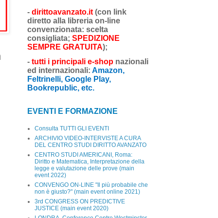
-
dirittoavanzato.it
(con link
diretto alla libreria on-line
convenzionata: scelta
consigliata;
SPEDIZIONE
SEMPRE GRATUITA
);
h
-
tutti i principali e-shop
nazionali
ed internazionali:
Amazon,
Feltrinelli, Google Play,
Bookrepublic, etc.
EVENTI E FORMAZIONE
Consulta TUTTI GLI EVENTI
ARCHIVIO VIDEO-INTERVISTE A CURA
DEL CENTRO STUDI DIRITTO AVANZATO
CENTRO STUDI AMERICANI, Roma:
Diritto e Matematica, Interpretazione della
legge e valutazione delle prove (main
event 2022)
CONVENGO ON-LINE "Il più probabile che
non è giusto?" (main event online 2021)
3rd CONGRESS ON PREDICTIVE
JUSTICE (main event 2020)
LONDRA, Conference Centre Westminster