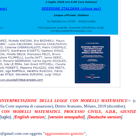
E INTERPRETAZIONE DELLA LEGGE CON MODELLI MATEMATICI
>> (
 Corte suprema di cassazione), Diritto Avanzato, Milano, 2019 (dicembre);
ON MODELLI MATEMATICI. PROCESSO CIVILE, A.D.R., GIUSTIZ
luglio);
[
English version
]
,
[
versión enespañol
]
,
[
Deutsche version
]
.
ato@gmail.com con oggetto “
aggiornamento gratuito
”;