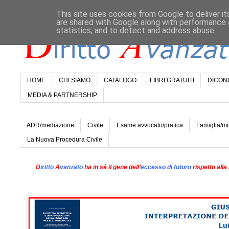
This site uses cookies from Google to deliver it
are shared with Google along with performance a
statistics, and to detect and address abuse.
HOME
CHI SIAMO
CATALOGO
LIBRI GRATUITI
DICONO
MEDIA & PARTNERSHIP
ADR/mediazione
Civile
Esame avvocato/pratica
Famiglia/mi
La Nuova Procedura Civile
D
iritto
A
vanzato
ha in sé il gene dell’
eccesso di futuro
rispetto alla