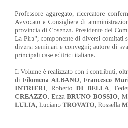
Professore aggregato, ricercatore conferma
Avvocato e Consigliere di amministrazio
provincia di Cosenza. Presidente del Comi
La Pira”; componente di diversi comitati sci
diversi seminari e convegni; autore di svar
principali case editrici italiane.
Il Volume è realizzato con i contributi, ol
di
Filomena ALBANO
,
Francesco Ma
INTRIERI
, Roberto
DI BELLA
, Fed
CREAZZO
, Enza
BRUNO
BOSSIO
, M
LULIA
, Luciano
TROVATO
, Rossella
M