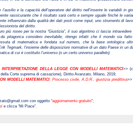
ausilio e la capacità dell’operatore del diritto nell’inserire le variabili in gi
ente rassicurante che il risultato sarà certo e sempre uguale finché le variab
mente influenzato dalla qualità dei dati posti come input, uno strumento di lavo
ssionista del diritto.
uro più roseo per la nostra “Giustizia”, il suo algoritmo ci lascia intravedere
a pitagorica considero inevitabile; ritengo infatti che il mondo sia fatto
essuta di matematica e fondata sul numero, che la base ontologica ult
rik Tegmark, l’insieme delle disposizioni normative di un dato Paese in un d
ca di cui è costituito l’universo (o un certo universo parallelo).
 E INTERPRETAZIONE DELLA LEGGE CON MODELLI MATEMATICI
>> (
lla Corte suprema di cassazione), Diritto Avanzato, Milano, 2019;
ON MODELLI MATEMATICI
. Processo civile, A.D.R., giustizia predittiva
>>
anzato@gmail.com con oggetto “
aggiornamento gratuito
”;
o/
e clicca “Mi Piace”.