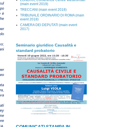
sul
(main event 2019)
opo
TRECCANI (main event 2018)
e è
TRIBUNALE ORDINARIO DI ROMA (main
che
event 2018)
CAMERA DEI DEPUTATI (main event
per
2017)
olo
so;
Seminario giuridico Causalità e
ani
standard probatorio
per
veo
nta
ra,
iva
ati
wey
ome
ere
ca,
COMUNICATI STAMPA IN