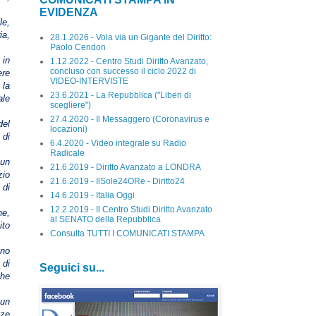
EVIDENZA
le,
ia,
28.1.2026 - Vola via un Gigante del Diritto:
Paolo Cendon
 in
1.12.2022 - Centro Studi Diritto Avanzato,
concluso con successo il ciclo 2022 di
ere
VIDEO-INTERVISTE
 la
23.6.2021 - La Repubblica ("Liberi di
ale
scegliere")
27.4.2020 - Il Messaggero (Coronavirus e
del
locazioni)
 di
6.4.2020 - Video integrale su Radio
Radicale
 un
21.6.2019 - Diritto Avanzato a LONDRA
zio
21.6.2019 - IlSole24ORe - Diritto24
 di
14.6.2019 - Italia Oggi
12.2.2019 - Il Centro Studi Diritto Avanzato
ne,
al SENATO della Repubblica
ito
Consulta TUTTI I COMUNICATI STAMPA
ono
 di
Seguici su...
che
 un
nze