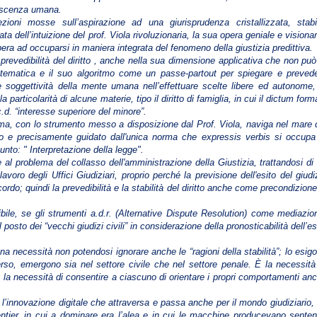
noscenza umana.
ezioni mosse sull’aspirazione ad una giurisprudenza cristallizzata, stabi
ta dell’intuizione del prof. Viola rivoluzionaria, la sua opera geniale e visionar
opera ad occuparsi in maniera integrata del fenomeno della giustizia predittiva.
 prevedibilità del diritto , anche nella sua dimensione applicativa che non può
tematica e il suo algoritmo come un passe-partout per spiegare e preved
ile soggettività della mente umana nell’effettuare scelte libere ed autonome,
particolarità di alcune materie, tipo il diritto di famiglia, in cui il dictum form
c.d. “interesse superiore del minore”.
lema, con lo strumento messo a disposizione dal Prof. Viola, naviga nel mare 
ico e precisamente guidato dall'unica norma che expressis verbis si occupa
punto: " Interpretazione della legge".
one al problema del collasso dell'amministrazione della Giustizia, trattandosi di
avoro degli Uffici Giudiziari, proprio perché la previsione dell'esito del giudi
rdo; quindi la prevedibilità e la stabilità del diritto anche come precondizione
bile, se gli strumenti a.d.r. (Alternative Dispute Resolution) come mediazio
posto dei “vecchi giudizi civili” in considerazione della pronosticabilità dell’es
na necessità non potendosi ignorare anche le “ragioni della stabilità”; lo esig
so, emergono sia nel settore civile che nel settore penale. È la necessità
ge, la necessità di consentire a ciascuno di orientare i propri comportamenti an
, è l’innovazione digitale che attraversa e passa anche per il mondo giudiziario,
ier, in cui a dominare era l’alea e in cui le macchine producevano sente