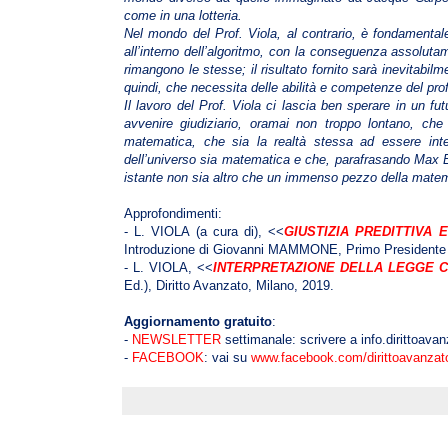
come in una lotteria.
Nel mondo del Prof. Viola, al contrario, è fondamentale l’
all’interno dell’algoritmo, con la conseguenza assolutam
rimangono le stesse; il risultato fornito sarà inevitabil
quindi, che necessita delle abilità e competenze del profe
Il lavoro del Prof. Viola ci lascia ben sperare in un fut
avvenire giudiziario, oramai non troppo lontano, che d
matematica, che sia la realtà stessa ad essere int
dell’universo sia matematica e che, parafrasando Max E
istante non sia altro che un immenso pezzo della matemati
Approfondimenti:
- L. VIOLA (a cura di), <<
GIUSTIZIA PREDITTIVA
Introduzione di Giovanni MAMMONE, Primo Presidente de
- L. VIOLA, <<
INTERPRETAZIONE DELLA LEGGE C
Ed.), Diritto Avanzato, Milano, 2019.
Aggiornamento gratuito
:
-
NEWSLETTER
settimanale: scrivere a info.dirittoav
-
FACEBOOK
: vai su
www.facebook.com/dirittoavanzat