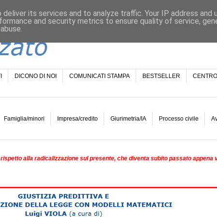
deliver its services and to analyze traffic. Your IP address and
formance and security metrics to ensure quality of service, ge
 abuse.
I
DICONO DI NOI
COMUNICATI STAMPA
BESTSELLER
CENTRO
Famiglia/minori
Impresa/credito
Giurimetria/IA
Processo civile
A
rispetto alla radicalizzazione sul presente, che diventa subito passato appena 