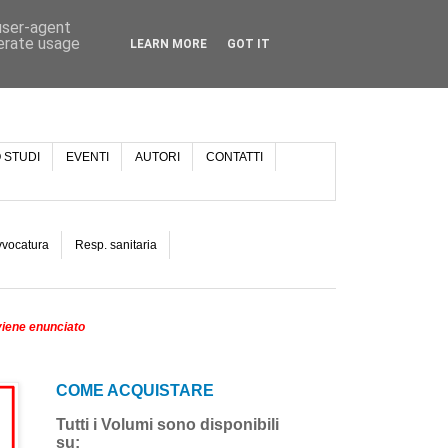
 user-agent
nerate usage
LEARN MORE
GOT IT
 STUDI
EVENTI
AUTORI
CONTATTI
vvocatura
Resp. sanitaria
viene enunciato
COME ACQUISTARE
Tutti i Volumi sono disponibili
su: