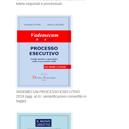
tutela negoziali e processuali
VADEMECUM PROCESSO ESECUTIVO
2019 (agg. al d.l. semplificazioni convertito in
legge)