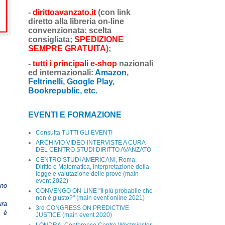
-
dirittoavanzato.it
(con link
diretto alla libreria on-line
convenzionata: scelta
consigliata;
SPEDIZIONE
SEMPRE GRATUITA
);
-
tutti i principali e-shop
nazionali
ed internazionali:
Amazon,
Feltrinelli, Google Play,
Bookrepublic, etc.
EVENTI E FORMAZIONE
Consulta TUTTI GLI EVENTI
ARCHIVIO VIDEO-INTERVISTE A CURA
DEL CENTRO STUDI DIRITTO AVANZATO
CENTRO STUDI AMERICANI, Roma:
Diritto e Matematica, Interpretazione della
legge e valutazione delle prove (main
event 2022)
ano
CONVENGO ON-LINE "Il più probabile che
non è giusto?" (main event online 2021)
ura
3rd CONGRESS ON PREDICTIVE
, è
JUSTICE (main event 2020)
LONDRA, Conference Centre Westminster