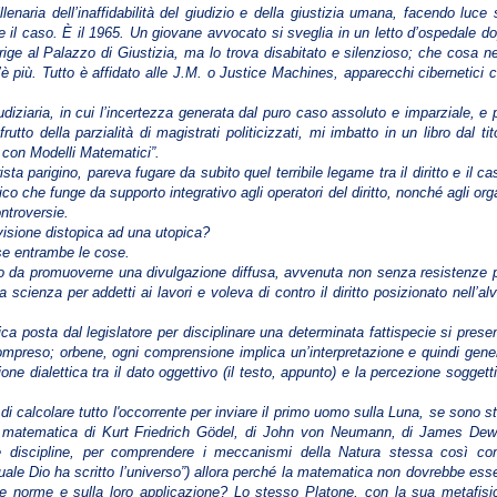
lenaria dell’inaffidabilità del giudizio e della giustizia umana, facendo luce 
o e il caso. È il 1965. Un giovane avvocato si sveglia in un letto d’ospedale d
rige al Palazzo di Giustizia, ma lo trova disabitato e silenzioso; che cosa n
’è più. Tutto è affidato alle J.M. o Justice Machines, apparecchi cibernetici 
ziaria, in cui l’incertezza generata dal puro caso assoluto e imparziale, e 
tto della parzialità di magistrati politicizzati, mi imbatto in un libro dal tit
 con Modelli Matematici”.
sta parigino, pareva fugare da subito quel terribile legame tra il diritto e il ca
co che funge da supporto integrativo agli operatori del diritto, nonché agli org
ontroversie.
 visione distopica ad una utopica?
rse entrambe le cose.
nto da promuoverne una divulgazione diffusa, avvenuta non senza resistenze 
scienza per addetti ai lavori e voleva di contro il diritto posizionato nell’al
ica posta dal legislatore per disciplinare una determinata fattispecie si prese
mpreso; orbene, ogni comprensione implica un’interpretazione e quindi gene
one dialettica tra il dato oggettivo (il testo, appunto) e la percezione soggett
 calcolare tutto l'occorrente per inviare il primo uomo sulla Luna, se sono st
(la matematica di Kurt Friedrich Gödel, di John von Neumann, di James De
re discipline, per comprendere i meccanismi della Natura stessa così c
quale Dio ha scritto l’universo”) allora perché la matematica non dovrebbe ess
 norme e sulla loro applicazione? Lo stesso Platone, con la sua metafisi