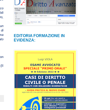
oco
ili
ro,
 un
 di
ima
EDITORIA FORMAZIONE IN
ato
EVIDENZA:
con
(II