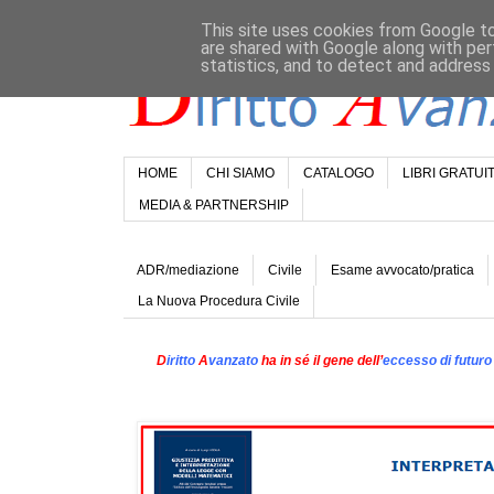
This site uses cookies from Google to 
are shared with Google along with per
statistics, and to detect and address
HOME
CHI SIAMO
CATALOGO
LIBRI GRATUIT
MEDIA & PARTNERSHIP
ADR/mediazione
Civile
Esame avvocato/pratica
La Nuova Procedura Civile
D
iritto
A
vanzato
ha in sé il gene dell’
eccesso di futuro