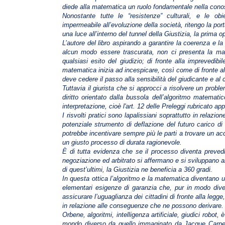
diede alla matematica un ruolo fondamentale nella co
Nonostante tutte le “resistenze” culturali, e le obi
impermeabile all’evoluzione della società, ritengo la porta
una luce all’interno del tunnel della Giustizia, la prima 
L’autore del libro aspirando a garantire la coerenza e la
alcun modo essere trascurata, non ci presenta la ma
qualsiasi esito del giudizio; di fronte alla imprevedib
matematica inizia ad incespicare, così come di fronte alla 
deve cedere il passo alla sensibilità del giudicante e al 
Tuttavia il giurista che si approcci a risolvere un prob
diritto orientato dalla bussola dell’algoritmo matemat
interpretazione, cioè l'art. 12 delle Preleggi rubricato ap
I risvolti pratici sono lapalissiani soprattutto in relazi
potenziale strumento di deflazione del futuro carico di l
potrebbe incentivare sempre più le parti a trovare un acco
un giusto processo di durata ragionevole.
È di tutta evidenza che se il processo diventa prevedi
negoziazione ed arbitrato si affermano e si sviluppano al 
di quest’ultimi, la Giustizia ne beneficia a 360 gradi.
In questa ottica l’algoritmo e la matematica diventano u
elementari esigenze di garanzia che, pur in modo diver
assicurare l’uguaglianza dei cittadini di fronte alla leg
in relazione alle conseguenze che ne possono derivare.
Orbene, algoritmi, intelligenza artificiale, giudici robot
mondo diverso da quello immaginato da Jacque Carpent