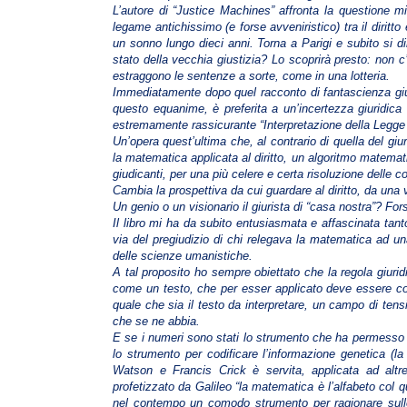
L’autore di “Justice Machines” affronta la questione mil
legame antichissimo (e forse avveniristico) tra il diritt
un sonno lungo dieci anni. Torna a Parigi e subito si di
stato della vecchia giustizia? Lo scoprirà presto: non c
estraggono le sentenze a sorte, come in una lotteria.
Immediatamente dopo quel racconto di fantascienza giudi
questo equanime, è preferita a un’incertezza giuridica fru
estremamente rassicurante “Interpretazione della Legge
Un’opera quest’ultima che, al contrario di quella del giuri
la matematica applicata al diritto, un algoritmo matemati
giudicanti, per una più celere e certa risoluzione delle c
Cambia la prospettiva da cui guardare al diritto, da una
Un genio o un visionario il giurista di “casa nostra”? Fo
Il libro mi ha da subito entusiasmata e affascinata ta
via del pregiudizio di chi relegava la matematica ad una 
delle scienze umanistiche.
A tal proposito ho sempre obiettato che la regola giurid
come un testo, che per esser applicato deve essere co
quale che sia il testo da interpretare, un campo di tensi
che se ne abbia.
E se i numeri sono stati lo strumento che ha permesso di
lo strumento per codificare l’informazione genetica 
Watson e Francis Crick è servita, applicata ad alt
profetizzato da Galileo “la matematica è l’alfabeto col 
nel contempo un comodo strumento per ragionare sulle