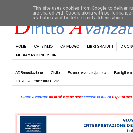
This site uses cookies from Google to deliver it
are shared with Google along with performance a
statistics, and to detect and address abuse.
HOME
CHI SIAMO
CATALOGO
LIBRI GRATUITI
DICONO
MEDIA & PARTNERSHIP
ADR/mediazione
Civile
Esame avvocato/pratica
Famiglia/mi
La Nuova Procedura Civile
D
iritto
A
vanzato
ha in sé il gene dell’
eccesso di futuro
rispetto alla