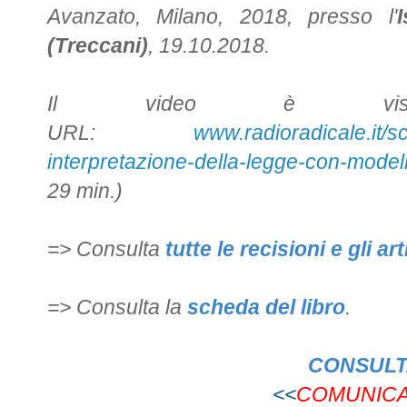
Avanzato, Milano, 2018, presso l'
I
(Treccani)
,
19.10.2018.
Il video è vision
URL:
www.radioradic
ale.it/
interpretazione-della-legge-con-modelli
29 min.)
=> Consulta
t
utte le recisioni e gli art
=> Consulta la
scheda del libro
.
CONSULTA
<<
COMUNICA