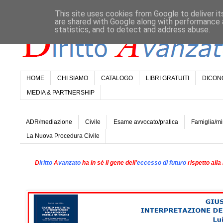
This site uses cookies from Google to deliver it
are shared with Google along with performance a
statistics, and to detect and address abuse.
HOME
CHI SIAMO
CATALOGO
LIBRI GRATUITI
DICONO
MEDIA & PARTNERSHIP
ADR/mediazione
Civile
Esame avvocato/pratica
Famiglia/mi
La Nuova Procedura Civile
D
iritto
A
vanzato
ha in sé il gene dell’
eccesso di futuro
rispetto alla