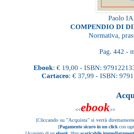
P
aolo
IA
COMPENDIO DI DI
Normativa, pras
Pag. 442 -
m
Ebook
: € 19,00 -
ISBN:
97912213
Cartaceo
: € 37,99 - ISB
N:
9791
Acqu
ebook
<<
>
ccando su "Acquista" si verrà direttamen
[Cli
[
Pagamento sicuro in un click
con ogni
[
Acquisto di un
ebook
: libro
scaricabile immediatamen