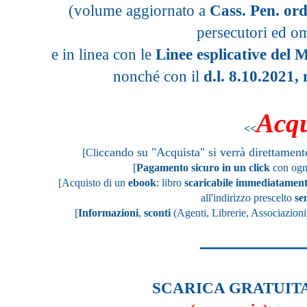
(volume aggiornato a
Cass. Pen. or
persecutori ed o
e in linea con le
Linee esplicative del M
nonché con il
d.l.
8.10.2021, 
Acqu
<<
ccando su "Acquista" si verrà direttamen
[Cli
[
Pagamento sicuro in un click
con ogni
[
Acquisto di un
ebook
: libro
scaricabile immediatamen
all'indirizzo prescelto
se
[
Informazioni
,
sconti
(Agenti, Librerie, Associazioni,
________
SCARICA GRATUIT