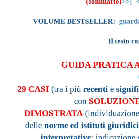
(sommario)
>>;
VOLUME BESTSELLER:
guard
Il testo 
GUIDA PRATICA 
29 CASI
(tra i più
recenti
e
signifi
con
SOLUZION
DIMOSTRATA
(individuazione
delle
norme ed istituti giuridici
interpretative
; indicazione