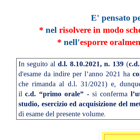
E'
pensato p
*
nel
risolvere in modo sc
*
nell'
esporre oralmen
In seguito al
d.l.
8.10.2021, n. 139
(
c.d
d'esame da indire per l’anno 2021 ha
co
che rimanda al d.l. 31/2021) e, dunq
il
c.d. “primo orale” -
s
i conferma
l’u
studio, esercizio ed acquisizione del m
di esame del presente volume
.