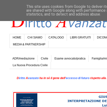
This site uses cookies from Google to deliver it
are shared with Google along with performance a
statistics, and to detect and address abuse.
HOME
CHI SIAMO
CATALOGO
LIBRI GRATUITI
DICONO
MEDIA & PARTNERSHIP
ADR/mediazione
Civile
Esame avvocato/pratica
Famiglia/mi
La Nuova Procedura Civile
D
iritto
A
vanzato
ha in sé il gene dell’
eccesso di futuro
rispetto alla