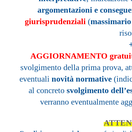
argomentazioni e consegue
giurisprudenziali
(
massimario 
riso
AGGIORNAMENTO gratuito
svolgimento della prima prova,
at
eventuali
novità normative
(
indi
a
l
concreto
svolgimento dell’
verranno eventualmente agg
ATTEN