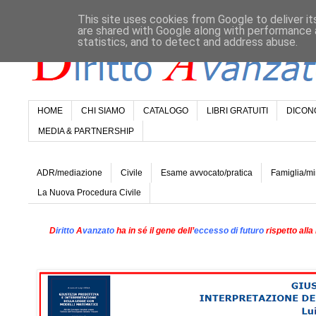
This site uses cookies from Google to deliver it
are shared with Google along with performance a
statistics, and to detect and address abuse.
HOME
CHI SIAMO
CATALOGO
LIBRI GRATUITI
DICONO
MEDIA & PARTNERSHIP
ADR/mediazione
Civile
Esame avvocato/pratica
Famiglia/mi
La Nuova Procedura Civile
D
iritto
A
vanzato
ha in sé il gene dell’
eccesso di futuro
rispetto alla