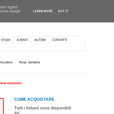
 user-agent
nerate usage
LEARN MORE
GOT IT
 STUDI
EVENTI
AUTORI
CONTATTI
vvocatura
Resp. sanitaria
viene enunciato
COME ACQUISTARE
Tutti i Volumi sono disponibili
su: