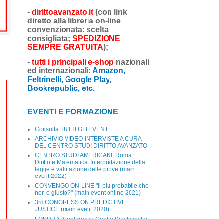
-
dirittoavanzato.it
(con link
diretto alla libreria on-line
convenzionata: scelta
consigliata;
SPEDIZIONE
SEMPRE GRATUITA
);
-
tutti i principali e-shop
nazionali
ed internazionali:
Amazon,
Feltrinelli, Google Play,
Bookrepublic, etc.
EVENTI E FORMAZIONE
Consulta TUTTI GLI EVENTI
ARCHIVIO VIDEO-INTERVISTE A CURA
DEL CENTRO STUDI DIRITTO AVANZATO
CENTRO STUDI AMERICANI, Roma:
Diritto e Matematica, Interpretazione della
legge e valutazione delle prove (main
event 2022)
CONVENGO ON-LINE "Il più probabile che
non è giusto?" (main event online 2021)
3rd CONGRESS ON PREDICTIVE
JUSTICE (main event 2020)
LONDRA, Conference Centre Westminster