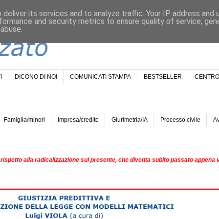
deliver its services and to analyze traffic. Your IP address and
formance and security metrics to ensure quality of service, ge
 abuse.
I
DICONO DI NOI
COMUNICATI STAMPA
BESTSELLER
CENTRO
Famiglia/minori
Impresa/credito
Giurimetria/IA
Processo civile
A
rispetto alla radicalizzazione sul presente, che diventa subito passato appena 