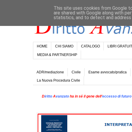
This site uses cookies from Google to 
are shared with Google along with per
statistics, and to detect and address
HOME
CHI SIAMO
CATALOGO
LIBRI GRATUIT
MEDIA & PARTNERSHIP
ADR/mediazione
Civile
Esame avvocato/pratica
La Nuova Procedura Civile
D
iritto
A
vanzato
ha in sé il gene dell’
eccesso di futuro