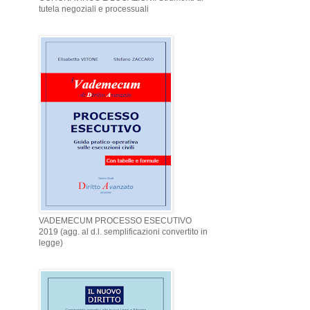
tutela negoziali e processuali
VADEMECUM PROCESSO ESECUTIVO
2019 (agg. al d.l. semplificazioni convertito in
legge)