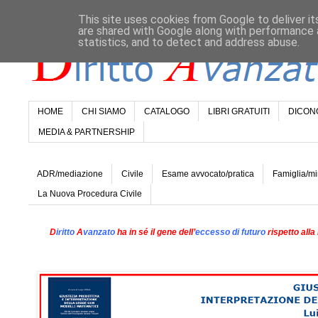
This site uses cookies from Google to deliver it
are shared with Google along with performance a
statistics, and to detect and address abuse.
HOME
CHI SIAMO
CATALOGO
LIBRI GRATUITI
DICONO
MEDIA & PARTNERSHIP
ADR/mediazione
Civile
Esame avvocato/pratica
Famiglia/mi
La Nuova Procedura Civile
D
iritto
A
vanzato
ha in sé il gene dell’
eccesso di futuro
rispetto alla