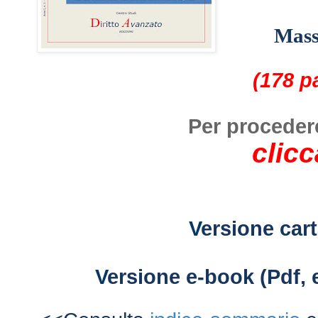
Mass
(178 p
Per procedere
clicc
V
ersione car
V
ersione e-book (Pdf, 